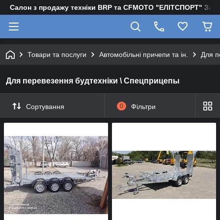
Салон з продажу техніки BRP та CFMOTO "EЛІТСПОРТ" Зап
Товари та послуги
Автомобільні причепи та ін.
Для п
Для перевезення будтехніки \ Спецприцепы
Сортування
0
Фільтри