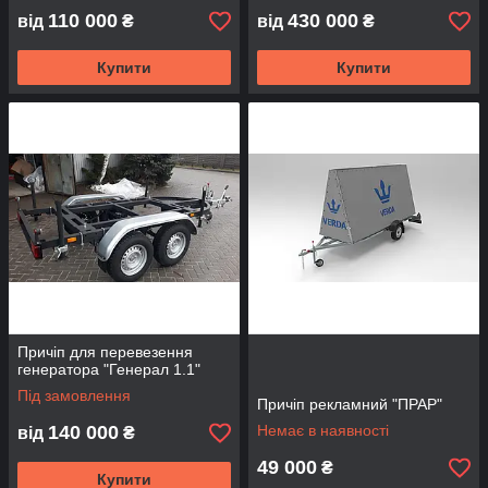
110 000
430 000
від
₴
від
₴
Купити
Купити
Причіп для перевезення
генератора "Генерал 1.1"
Під замовлення
Причіп рекламний "ПРАР"
140 000
Немає в наявності
від
₴
49 000
₴
Купити