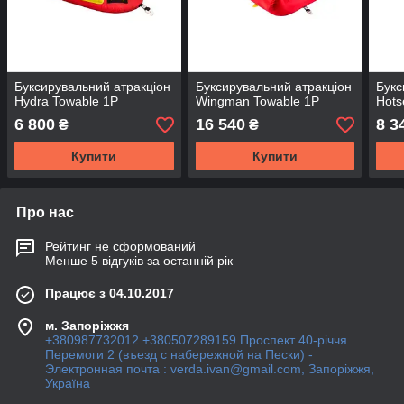
Буксирувальний атракціон
Буксирувальний атракціон
Букс
Hydra Towable 1P
Wingman Towable 1P
Hots
6 800
16 540
8 3
₴
₴
Купити
Купити
Про нас
Рейтинг не сформований
Менше 5 відгуків за останній рік
Працює з 04.10.2017
м. Запоріжжя
+380987732012 +380507289159 Проспект 40-рiччя
Перемоги 2 (въезд с набережной на Пески) -
Электронная почта : verda.ivan@gmail.com, Запоріжжя,
Україна