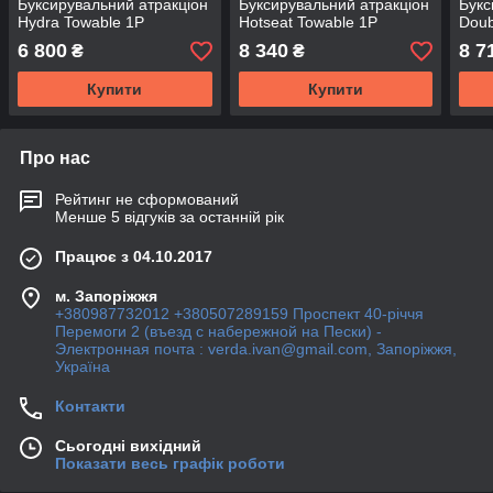
Буксирувальний атракціон
Буксирувальний атракціон
Букс
Hydra Towable 1P
Hotseat Towable 1P
Doub
6 800
8 340
8 7
₴
₴
Купити
Купити
Про нас
Рейтинг не сформований
Менше 5 відгуків за останній рік
Працює з 04.10.2017
м. Запоріжжя
+380987732012 +380507289159 Проспект 40-рiччя
Перемоги 2 (въезд с набережной на Пески) -
Электронная почта : verda.ivan@gmail.com, Запоріжжя,
Україна
Контакти
Сьогодні вихідний
Показати весь графік роботи