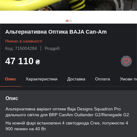
Альтернативна Оптика BAJA Can-Am
Немає в наявності
Код: 715004284
Роздріб
47 110
₴
Опис
Характеристики
Доставка
Оплата
Умови п
Опис
Альтернативна варіант оптики Baja Designs Squadron Pro
дальнього світла для BRP CanAm Outlander G2/Renegade G2.
На кожній фарі встановлені 4 светодиода Cree, потужністю 4
900 люмен на 40 Вт.