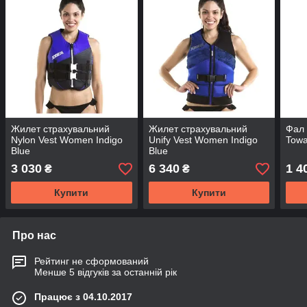
Жилет страхувальний
Жилет страхувальний
Фал 
Nylon Vest Women Indigo
Unify Vest Women Indigo
Towa
Blue
Blue
3 030
6 340
1 4
₴
₴
Купити
Купити
Про нас
Рейтинг не сформований
Менше 5 відгуків за останній рік
Працює з 04.10.2017