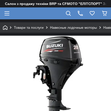
Салон з продажу техніки BRP та CFMOTO "EЛІТСПОРТ" Зап
Товари та послуги
Навесные лодочные моторы
Наві