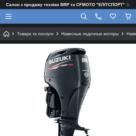
Салон з продажу техніки BRP та CFMOTO "EЛІТСПОРТ" Зап
Товари та послуги
Навесные лодочные моторы
Наві