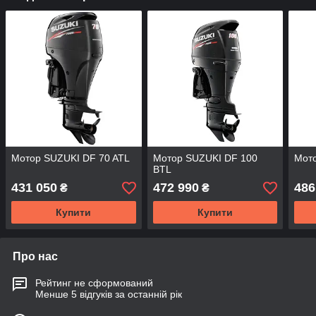
Мотор SUZUKI DF 70 ATL
Мотор SUZUKI DF 100
Мото
BTL
431 050
472 990
486
₴
₴
Купити
Купити
Про нас
Рейтинг не сформований
Менше 5 відгуків за останній рік