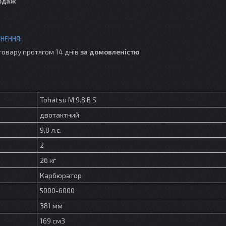
одаж
товару протягом 14 днів
за домовленістю
Tohatsu M 9.8 B S
двотактний
9,8 л.с.
2
26 кг
Карбюратор
5000-6000
381 мм
169 см3