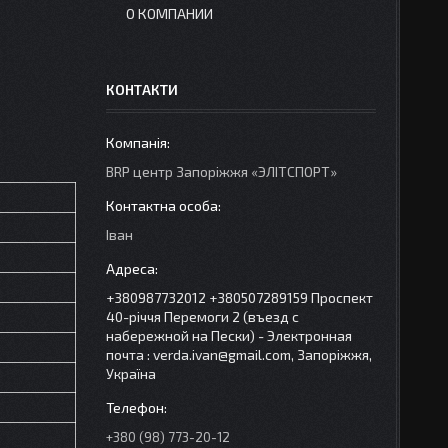
О КОМПАНИИ
КОНТАКТИ
BRP центр Запорiжжя «ЭЛIТСПОРТ»
Іван
+380987732012 +380507289159 Проспект
40-рiччя Перемоги 2 (въезд с
набережной на Пески) - Электронная
почта : verda.ivan@gmail.com, Запоріжжя,
Україна
+380 (98) 773-20-12