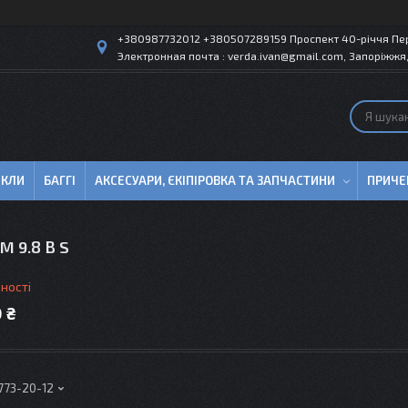
+380987732012 +380507289159 Проспект 40-рiччя Пер
Электронная почта : verda.ivan@gmail.com, Запоріжжя,
ИКЛИ
БАГГІ
АКСЕСУАРИ, ЄКІПІРОВКА ТА ЗАПЧАСТИНИ
ПРИЧЕ
 9.8 B S
ності
 ₴
 773-20-12