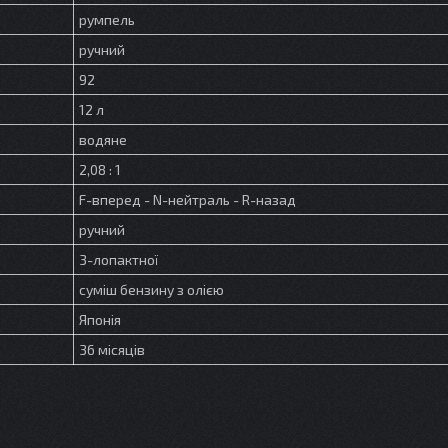
румпель
ручний
92
12 л
водяне
2,08 : 1
F-вперед - N-нейтраль - R-назад
ручний
3-лопактної
суміш бензину з олією
Японія
36 місяців