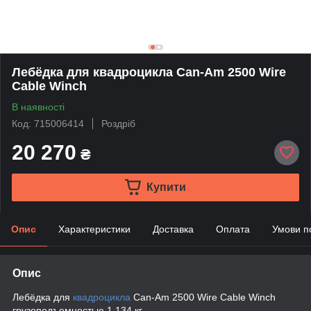
Лебёдка для квадроцикла Can-Am 2500 Wire
Cable Winch
В наявності
Код: 715006414
Роздріб
20 270
₴
Купити
Опис
Характеристики
Доставка
Оплата
Умови п
Опис
Лебёдка для
квадроцикла
Can-Am 2500 Wire Cable Winch
грузоподъемностью 1.134 кг.