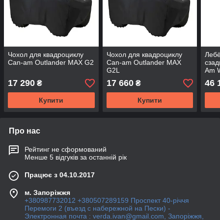
Чохол для квадроциклу
Чохол для квадроциклу
Лебё
Can-am Outlander MAX G2
Can-am Outlander MAX
сзад
G2L
Am 
17 290
17 660
46 
₴
₴
Купити
Купити
Про нас
Рейтинг не сформований
Менше 5 відгуків за останній рік
Працює з 04.10.2017
м. Запоріжжя
+380987732012 +380507289159 Проспект 40-рiччя
Перемоги 2 (въезд с набережной на Пески) -
Электронная почта : verda.ivan@gmail.com, Запоріжжя,