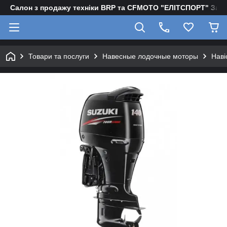
Салон з продажу техніки BRP та CFMOTO "EЛІТСПОРТ" Зап
Товари та послуги
Навесные лодочные моторы
Наві