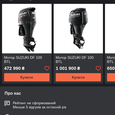
Мотор SUZUKI DF 100
Мотор SUZUKI DF 100
Мот
BTL
BTL
BTL
472 990
1 001 900
650
₴
₴
Купити
Купити
Про нас
Рейтинг не сформований
Менше 5 відгуків за останній рік