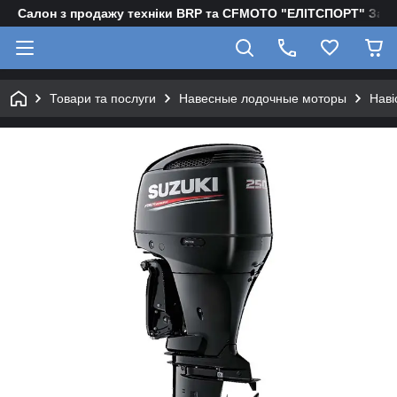
Салон з продажу техніки BRP та CFMOTO "EЛІТСПОРТ" Зап
Товари та послуги
Навесные лодочные моторы
Наві