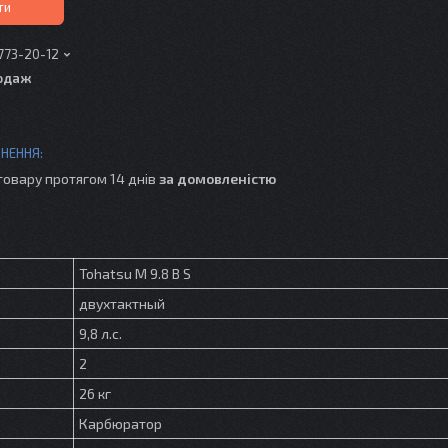
ти
 773-20-12
одаж
товару протягом 14 днів
за домовленістю
Tohatsu M 9.8 B S
двухтактный
9,8 л.с.
2
26 кг
Карбюратор