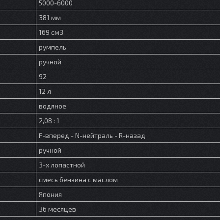
5000-6000
381 мм
169 см3
румпель
ручной
92
12 л
водяное
2,08 : 1
F-вперед - N-нейтраль - R-назад
ручной
3-х лопастной
смесь бензина с маслом
Япония
36 месяцев