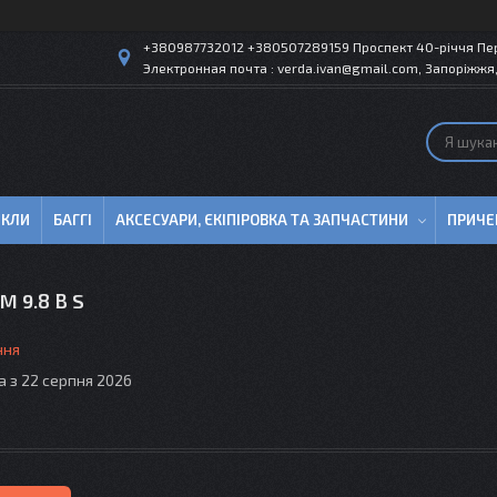
+380987732012 +380507289159 Проспект 40-рiччя Пер
Электронная почта : verda.ivan@gmail.com, Запоріжжя,
ИКЛИ
БАГГІ
АКСЕСУАРИ, ЄКІПІРОВКА ТА ЗАПЧАСТИНИ
ПРИЧЕ
 9.8 B S
ння
а з 22 серпня 2026