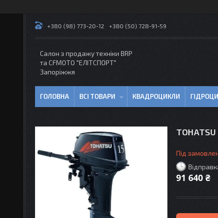
+380 (98) 773-20-12
+380 (50) 728-91-59
Салон з продажу техніки BRP
та CFMOTO "EЛІТСПОРТ"
Запоріжжя
ГОЛОВНА
ВСІ ТОВАРИ
КВАДРОЦИКЛИ
ГІДРОЦ
TOHATSU M
Під замовле
Відправк
91 640 ₴