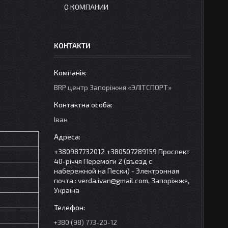
О КОМПАНИИ
КОНТАКТИ
BRP центр Запорiжжя «ЭЛIТСПОРТ»
Іван
+380987732012 +380507289159 Проспект
40-рiччя Перемоги 2 (въезд с
набережной на Пески) - Электронная
почта : verda.ivan@gmail.com, Запоріжжя,
Україна
+380 (98) 773-20-12