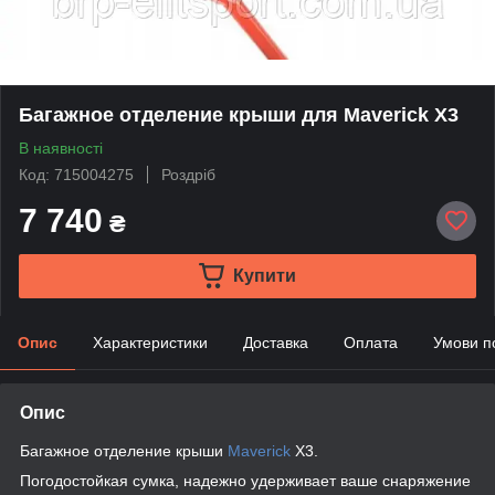
Багажное отделение крыши для Maverick X3
В наявності
Код: 715004275
Роздріб
7 740
₴
Купити
Опис
Характеристики
Доставка
Оплата
Умови п
Опис
Багажное отделение крыши
Maverick
X3.
Погодостойкая сумка, надежно удерживает ваше снаряжение