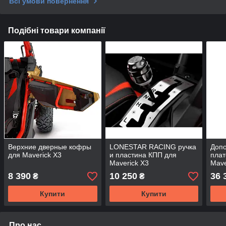
Всі умови повернення
Подібні товари компанії
Верхние дверные кофры
LONESTAR RACING ручка
Допо
для Maverick X3
и пластина КПП для
пла
Maverick X3
Mave
8 390
10 250
36 
₴
₴
Купити
Купити
Про нас