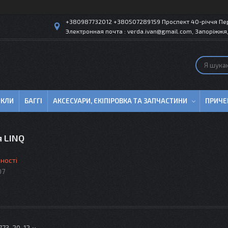
+380987732012 +380507289159 Проспект 40-рiччя Пер
Электронная почта : verda.ivan@gmail.com, Запоріжжя,
ИКЛИ
БАГГІ
АКСЕСУАРИ, ЄКІПІРОВКА ТА ЗАПЧАСТИНИ
ПРИЧЕ
я LINQ
ності
07
 773-20-12