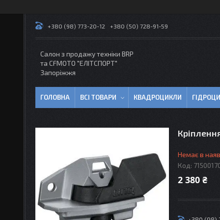
+380 (98) 773-20-12
+380 (50) 728-91-59
Салон з продажу техніки BRP
та CFMOTO "EЛІТСПОРТ"
Запоріжжя
ГОЛОВНА
ВСІ ТОВАРИ
КВАДРОЦИКЛИ
ГІДРОЦ
Кріпленн
Немає в наяв
Код:
7150017
2 380 ₴
+380 (98)