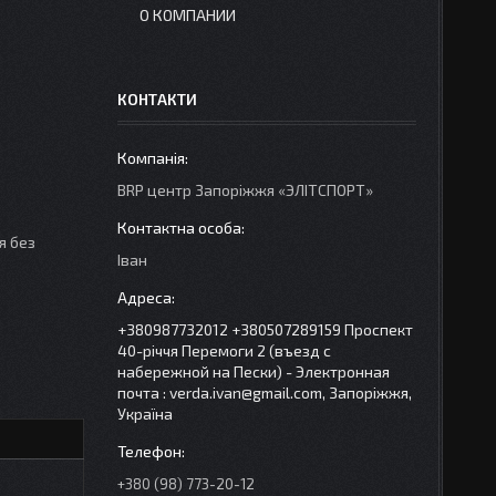
О КОМПАНИИ
КОНТАКТИ
BRP центр Запорiжжя «ЭЛIТСПОРТ»
я без
Іван
+380987732012 +380507289159 Проспект
40-рiччя Перемоги 2 (въезд с
набережной на Пески) - Электронная
почта : verda.ivan@gmail.com, Запоріжжя,
Україна
+380 (98) 773-20-12