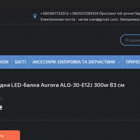
+380987732012 +380507289159 Проспект 40-рiччя Пер
Электронная почта : verda.ivan@gmail.com, Запоріжжя,
ИКЛИ
БАГГІ
АКСЕСУАРИ, ЄКІПІРОВКА ТА ЗАПЧАСТИНИ
ПРИЧЕ
дна LED-балка Aurora ALO-30-E12J 300w 83 см
і
₴
ти