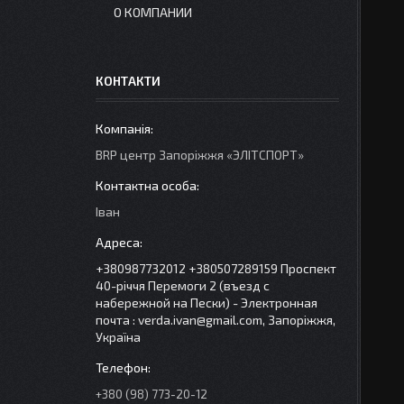
О КОМПАНИИ
КОНТАКТИ
BRP центр Запорiжжя «ЭЛIТСПОРТ»
Іван
+380987732012 +380507289159 Проспект
40-рiччя Перемоги 2 (въезд с
набережной на Пески) - Электронная
почта : verda.ivan@gmail.com, Запоріжжя,
Україна
+380 (98) 773-20-12