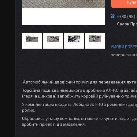
Купи
+380 (98)
Салон Пр
повернення 
Автомобільний двовісний причіп
для перевезення яхти 
Торсійна підвіска
німецького виробника АЛ-КО
із зага
(гаряча цинкова) запобіжить корозії й руйнуванню приче
У комплектацію входить: Лебідка АЛ-КО з ременем і до
ролик.
Обравшись у нашу компанію, ви можете купити лафет для
зробити причіп під замовлення.