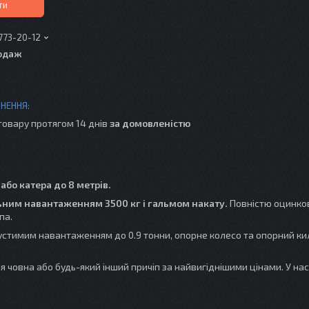
ти
 773-20-12
одаж
товару протягом 14 днів
за домовленістю
або катера до 8 метрів.
льним навантаженням 3500 кг і гальмом накату.
Повністю оцинко
па.
пустимим навантаженням до 0.9 тонни, опорне колесо та опорний к
 човна або будь-який інший причіп за найвигіднішими цінами. У н