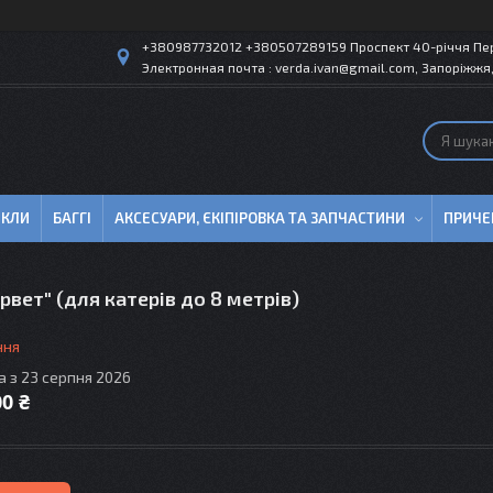
+380987732012 +380507289159 Проспект 40-рiччя Пер
Электронная почта : verda.ivan@gmail.com, Запоріжжя,
ИКЛИ
БАГГІ
АКСЕСУАРИ, ЄКІПІРОВКА ТА ЗАПЧАСТИНИ
ПРИЧЕ
рвет" (для катерів до 8 метрів)
ння
а з 23 серпня 2026
00 ₴