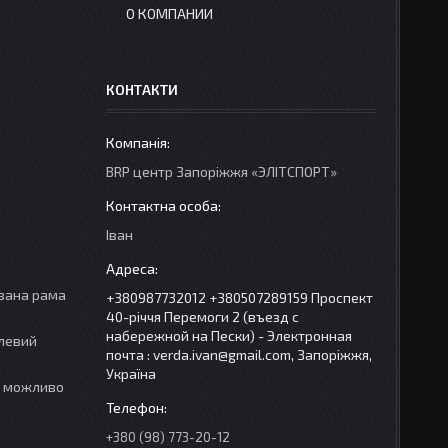
О КОМПАНИИ
КОНТАКТИ
BRP центр Запорiжжя «ЭЛIТСПОРТ»
Іван
вана рама
+380987732012 +380507289159 Проспект
40-рiччя Перемоги 2 (въезд с
набережной на Пески) - Электронная
илевий
почта : verda.ivan@gmail.com, Запоріжжя,
Україна
ас можливо
+380 (98) 773-20-12