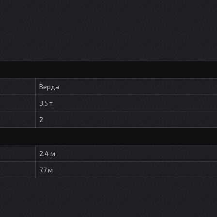
Верда
3.5 т
2
2.4 м
7.7 м