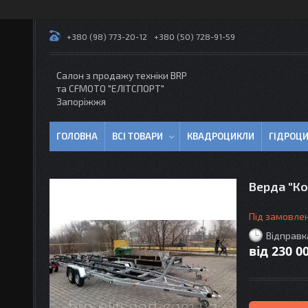
+380 (98) 773-20-12
+380 (50) 728-91-59
Салон з продажу техніки BRP
та CFMOTO "EЛІТСПОРТ"
Запоріжжя
ГОЛОВНА
ВСІ ТОВАРИ
КВАДРОЦИКЛИ
ГІДРОЦ
Верда "Ко
Під замовле
Відправк
від
230 0