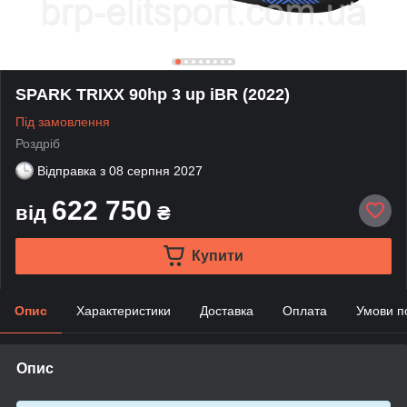
SPARK TRIXX 90hp 3 up iBR (2022)
Під замовлення
Роздріб
Відправка з
08 серпня 2027
622 750
від
₴
Купити
Опис
Характеристики
Доставка
Оплата
Умови п
Опис