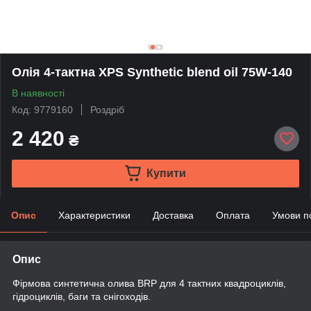
Олія 4-тактна XPS Synthetic blend oil 75W-140
В наявності
Код: 9779160
Роздріб
2 420
₴
Купити
Опис
Характеристики
Доставка
Оплата
Умови п
Опис
Фірмова синтетична олива BRP для 4 тактних квадроциклів,
гідроциклів, баги та снігоходів.