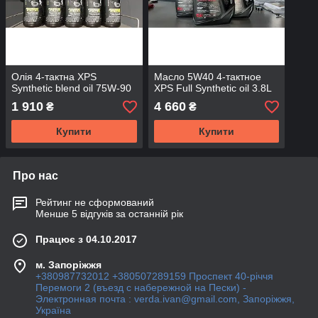
Олія 4-тактна XPS
Масло 5W40 4-тактное
Synthetic blend oil 75W-90
XPS Full Synthetic oil 3.8L
1 910
4 660
₴
₴
Купити
Купити
Про нас
Рейтинг не сформований
Менше 5 відгуків за останній рік
Працює з 04.10.2017
м. Запоріжжя
+380987732012 +380507289159 Проспект 40-рiччя
Перемоги 2 (въезд с набережной на Пески) -
Электронная почта : verda.ivan@gmail.com, Запоріжжя,
Україна