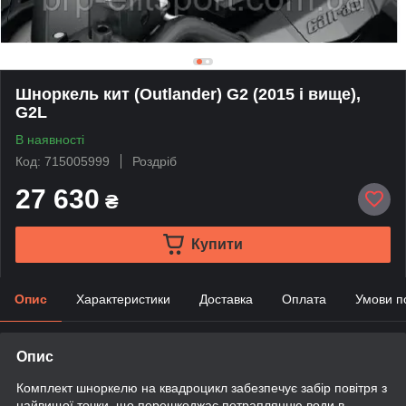
Шноркель кит (Outlander) G2 (2015 і вище),
G2L
В наявності
Код: 715005999
Роздріб
27 630
₴
Купити
Опис
Характеристики
Доставка
Оплата
Умови п
Опис
Комплект шноркелю на квадроцикл забезпечує забір повітря з
найвищої точки, що перешкоджає потраплянню води в