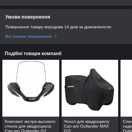
Умови повернення
Повернення товару впродовж 14 днів за домовленістю
Всі умови повернення
Подібні товари компанії
Комплект экстра-высокого
Чохол для квадроциклу
Спин
стекла для квадроцикла
Can-am Outlander MAX
сид
Can-am Outlander G2,
G2L
Outl