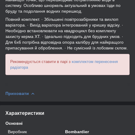
систему. Особливо шноркель актуальний в умовах їзди по
бруду та подолання водних перешкод.
Повний комплект. · Збільшені повітрозабірники та вихлоп
варіатора. · Вихід варіатора інтегрований у кришку відсіку. ·
Необхідно встановлювати на квадроцикл без комплекту
захисту керма XT. · Ідеально підходить для брудних умов. ·
Для 6x6 потрібна відповідна опора калібру для найкращого
припасування й оброблення. · Не сумісний із лобовим склом.
Рекомендується ставити в парі з
комплектом перенесення
радіатора
Приховати
Характеристики
Основні
Виробник
Bombardier