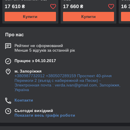
G2L, G2S (кроме XMR)
17 610
17 660
16 
₴
₴
Купити
Купити
Про нас
Рейтинг не сформований
Менше 5 відгуків за останній рік
Працює з 04.10.2017
м. Запоріжжя
+380987732012 +380507289159 Проспект 40-рiччя
Перемоги 2 (въезд с набережной на Пески) -
Электронная почта : verda.ivan@gmail.com, Запоріжжя,
Україна
Контакти
Сьогодні вихідний
Показати весь графік роботи