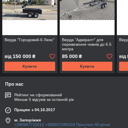
Верда "Городовий-6 Люкс"
Верда "Адмірал+" для
Верд
перевезення човнів до 6.5
метра
150 000
85 000
від
₴
₴
від
Купити
Купити
Про нас
Рейтинг не сформований
Менше 5 відгуків за останній рік
Працює з 04.10.2017
м. Запоріжжя
+380987732012 +380507289159 Проспект 40-рiччя