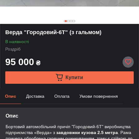
Верда "Городовий-6Т" (з гальмом)
В наявності
Роздріб
95 000
₴
Купити
Опис
Доставка
Оплата
Умови повернення
Опис
Бортовий автомобільний причіп "Городовий-6Т" виробництва
підприємства «Верда» з
завдовжки кузова 2.5 метра
. Рама
причепа оброблена гарячим оцинкуванням, тому є стійкою до