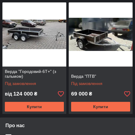
Верда "Городовий-6Т+" (з
гальмом)
Верда "ПТВ"
Під замовлення
Під замовлення
124 000
69 000
від
₴
₴
Купити
Купити
Про нас