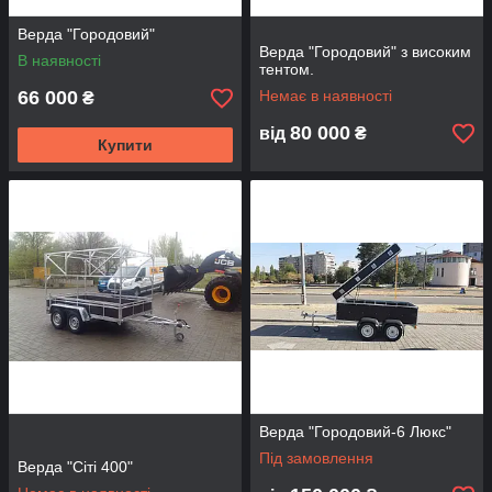
Верда "Городовий"
Верда "Городовий" з високим
В наявності
тентом.
66 000
Немає в наявності
₴
80 000
від
₴
Купити
Верда "Городовий-6 Люкс"
Під замовлення
Верда "Сіті 400"