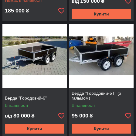
Немає в наявності
150 000
від
₴
185 000
₴
Купити
Верда "Городовий-6Т" (з
Верда "Городовий-6"
гальмом)
В наявності
В наявності
80 000
95 000
від
₴
₴
Купити
Купити