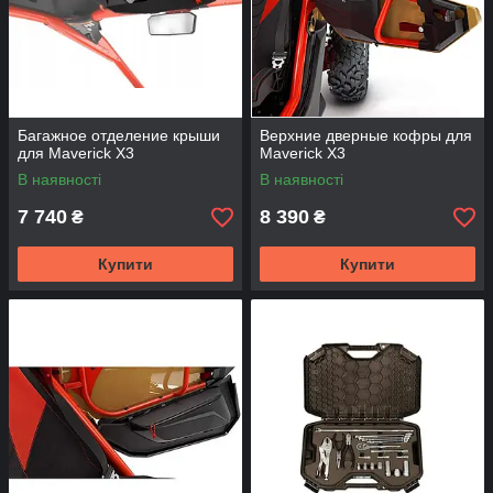
Багажное отделение крыши
Верхние дверные кофры для
для Maverick X3
Maverick X3
В наявності
В наявності
7 740
8 390
₴
₴
Купити
Купити