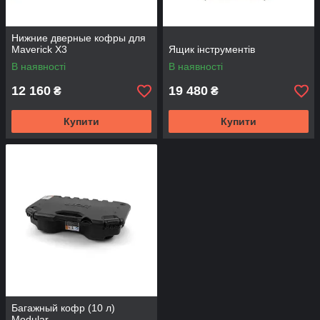
Нижние дверные кофры для
Maverick X3
Ящик інструментів
В наявності
В наявності
12 160
19 480
₴
₴
Купити
Купити
Багажный кофр (10 л)
Modular