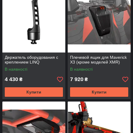
Держатель оборудования с
Плечевой ящик для Maverick
креплением LINQ
X3 (кроме моделей XMR)
В наявності
В наявності
4 430
7 920
₴
₴
Купити
Купити